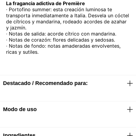
La fragancia adictiva de Première
· Portofino summer: esta creación luminosa te
transporta inmediatamente a Italia. Desvela un cóctel
de cítricos y mandarina, rodeado acordes de azahar
y jazmín.
· Notas de salida: acorde cítrico con mandarina.
· Notas de corazón: flores delicadas y sedosas.
· Notas de fondo: notas amaderadas envolventes,
ricas y sutiles.
Destacado / Recomendado para:
Modo de uso
· Repara y recrea la fuerza desde el interior
· Protege contra la rotura
· Un 98% menos de rotura*
· Un 86% más de hidratación*
Ingredientes