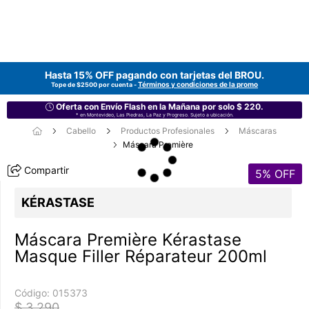
Hasta 15% OFF pagando con tarjetas del
BROU
.
Términos y condiciones de la promo
Tope de $2500 por cuenta -
Oferta con Envío Flash en la Mañana por solo $ 220.
* en Montevideo, Las Piedras, La Paz y Progreso. Sujeto a ubicación.
Cabello
Productos Profesionales
Máscaras
Máscara Première
Compartir
5
% OFF
KÉRASTASE
Máscara Première Kérastase
Masque Filler Réparateur 200ml
Código:
015373
$ 3.290