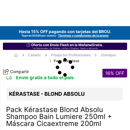
Hasta 15% OFF pagando con tarjetas del
BROU
.
Términos y condiciones de la promo
Tope de $2500 por cuenta -
Oferta con Envío Flash en la MañanaGratis.
* en Montevideo, Las Piedras, La Paz y Progreso. Sujeto a ubicación.
Cabello
Productos Profesionales
Shampoo
Pack Kérastase
Compartir
16
% OFF
Envío gratis a todo el país
KÉRASTASE - BLOND ABSOLU
Pack Kérastase Blond Absolu
Shampoo Bain Lumiere 250ml +
Máscara Cicaextreme 200ml