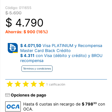
Código:
011655
$ 5.690
$
4.790
Ahorrás: $ 900 (16%)
$ 4.071,50
Visa PLATINIUM y Recompensa
Master Card Black Crédito
$ 4.311
con Visa (débito y crédito) y BROU
recompensa
Términos y condiciones
1
calificación
Opciones de pago
33
Hasta 6 cuotas sin recargo de
$ 798
con
OCA.