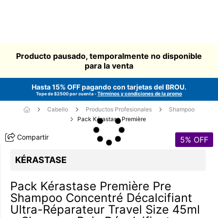
Producto pausado, temporalmente no disponible
para la venta
Hasta 15% OFF pagando con tarjetas del
BROU
.
Términos y condiciones de la promo
Tope de $2500 por cuenta -
Cabello
Productos Profesionales
Shampoo
Pack Kérastase Première
Compartir
5
% OFF
KÉRASTASE
Pack Kérastase Première Pre
Shampoo Concentré Décalcifiant
Ultra-Réparateur Travel Size 45ml