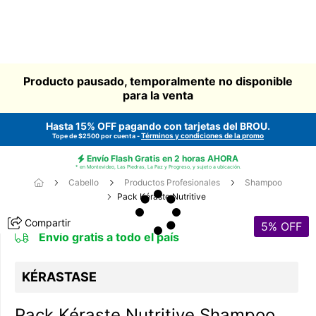
Producto pausado, temporalmente no disponible
para la venta
Hasta 15% OFF pagando con tarjetas del
BROU
.
Términos y condiciones de la promo
Tope de $2500 por cuenta -
Envío Flash Gratis en 2 horas AHORA
* en Montevideo, Las Piedras, La Paz y Progreso, y sujeto a ubicación.
Cabello
Productos Profesionales
Shampoo
Pack Kéraste Nutritive
Compartir
5
% OFF
Envío gratis a todo el país
KÉRASTASE
Pack Kéraste Nutritive Shampoo