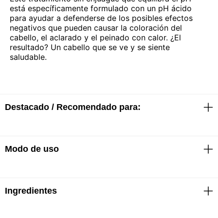
está específicamente formulado con un pH ácido
para ayudar a defenderse de los posibles efectos
negativos que pueden causar la coloración del
cabello, el aclarado y el peinado con calor. ¿El
resultado? Un cabello que se ve y se siente
saludable.
Destacado / Recomendado para:
Modo de uso
Shampoo
· Repara, protege, transforma y nutre
· 56% menos de caída del cabello*
· 82% menos de rotura visible**
· Cabello 11 veces más suave***
Ingredientes
Shampoo
· Equilibra el valor del pH
Aplicar en cabello mojado y enjuagar.
Después aplicar Acondicionador Acidic Bonding