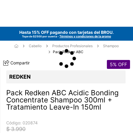
Hasta 15% OFF pagando con tarjetas del
BROU
.
Términos y condiciones de la promo
Tope de $2500 por cuenta -
Cabello
Productos Profesionales
Shampoo
Pack Redken ABC
Compartir
5
% OFF
REDKEN
Pack Redken ABC Acidic Bonding
Concentrate Shampoo 300ml +
Tratamiento Leave-In 150ml
Código:
020874
$ 3.990