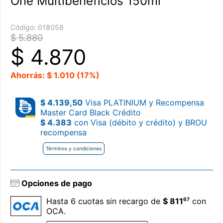
One Multibeneficios 150ml
Código:
018058
$ 5.880
$
4.870
Ahorrás: $ 1.010 (17%)
$ 4.139,50
Visa PLATINIUM y Recompensa
Master Card Black Crédito
$ 4.383
con Visa (débito y crédito) y BROU
recompensa
Términos y condiciones
Opciones de pago
67
Hasta 6 cuotas sin recargo de
$ 811
con
OCA.