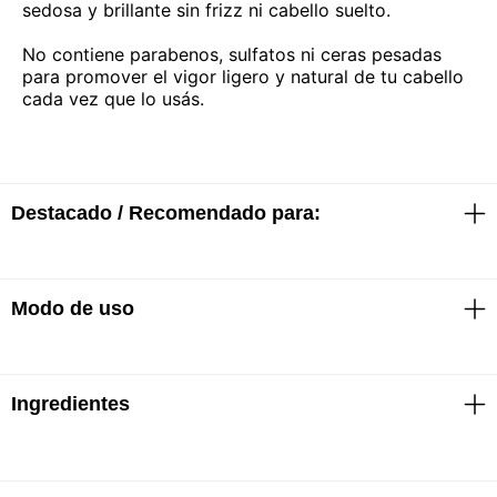
sedosa y brillante sin frizz ni cabello suelto.
No contiene parabenos, sulfatos ni ceras pesadas
para promover el vigor ligero y natural de tu cabello
cada vez que lo usás.
Destacado / Recomendado para:
Modo de uso
Shampoo
· Color vibrante hasta 32 lavados*
· El cabello se siente revitalizado al instante
· Protección del color y mantenimiento del brillo de
salón en casa
Ingredientes
Shampoo
· Sin sulfatos
· Aplicar sobre el cabello húmedo
· Hacer espuma
*Rutina con el shampoo y acondicionador Acidic
· Enjuagar
Color Gloss