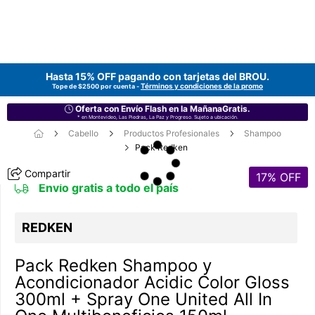
Hasta 15% OFF pagando con tarjetas del
BROU
.
Términos y condiciones de la promo
Tope de $2500 por cuenta -
Oferta con Envío Flash en la MañanaGratis.
* en Montevideo, Las Piedras, La Paz y Progreso. Sujeto a ubicación.
Cabello
Productos Profesionales
Shampoo
Pack Redken
Compartir
17
% OFF
Envío gratis a todo el país
REDKEN
Pack Redken Shampoo y
Acondicionador Acidic Color Gloss
300ml + Spray One United All In