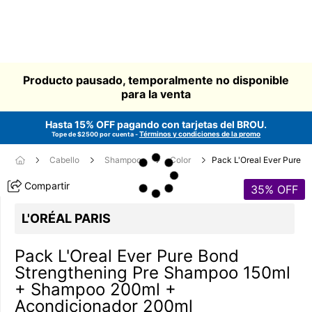
Producto pausado, temporalmente no disponible
para la venta
Hasta 15% OFF pagando con tarjetas del
BROU
.
Términos y condiciones de la promo
Tope de $2500 por cuenta -
Cabello
Shampoos
Color
Pack L'Oreal Ever Pure
Compartir
35
% OFF
L'ORÉAL PARIS
Pack L'Oreal Ever Pure Bond
Strengthening Pre Shampoo 150ml
+ Shampoo 200ml +
Acondicionador 200ml