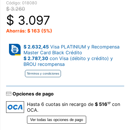
Código:
018080
$ 3.260
$
3.097
Ahorrás: $ 163 (5%)
$ 2.632,45
Visa PLATINIUM y Recompensa
Master Card Black Crédito
$ 2.787,30
con Visa (débito y crédito) y
BROU recompensa
Términos y condiciones
Opciones de pago
17
Hasta 6 cuotas sin recargo de
$ 516
con
OCA.
Ver todas las opciones de pago