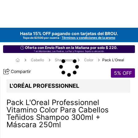
Hasta 15% OFF pagando con tarjetas del
BROU
.
Términos y condiciones de la promo
Tope de $2500 por cuenta -
Oferta con Envío Flash en la Mañana por solo $ 220.
* en Montevideo, Las Piedras, La Paz y Progreso. Sujeto a ubicación.
Cabello
Shampoos
Color
Pack L'Oreal
Compartir
5
% OFF
L'ORÉAL PROFESSIONNEL
Pack L'Oreal Professionnel
Vitamino Color Para Cabellos
Teñidos Shampoo 300ml +
Máscara 250ml