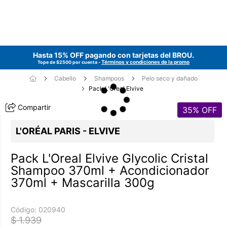
Hasta 15% OFF pagando con tarjetas del
BROU
.
Términos y condiciones de la promo
Tope de $2500 por cuenta -
Cabello
Shampoos
Pelo seco y dañado
Pack L'Oreal Elvive
Compartir
35
% OFF
L'ORÉAL PARIS - ELVIVE
Pack L'Oreal Elvive Glycolic Cristal
Shampoo 370ml + Acondicionador
370ml + Mascarilla 300g
Código:
020940
$ 1.939