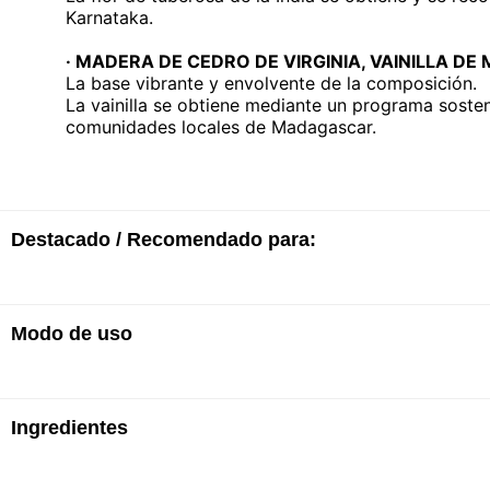
Karnataka.
· MADERA DE CEDRO DE VIRGINIA, VAINILLA 
La base vibrante y envolvente de la composición.
La vainilla se obtiene mediante un programa soste
comunidades locales de Madagascar.
Destacado / Recomendado para:
Modo de uso
· Eau de Parfum
· Fragancia floral amaderada
· Ingredientes obtenidos de forma consciente
· Conexión, autenticidad, curiosidad, viajes y encu
Ingredientes
La fragancia se intensifica con el calor de tu propi
Perfume