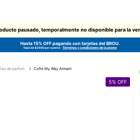
oducto pausado, temporalmente no disponible para la ve
Hasta 15% OFF pagando con tarjetas del
BROU
.
Términos y condiciones de la promo
Tope de $2500 por cuenta -
Eau de parfum
Cofre My Way Armani
5
% OFF