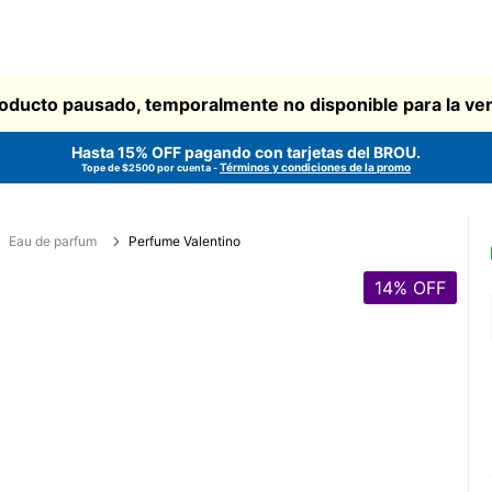
oducto pausado, temporalmente no disponible para la ve
Hasta 15% OFF pagando con tarjetas del
BROU
.
Términos y condiciones de la promo
Tope de $2500 por cuenta -
Eau de parfum
Perfume Valentino
14
% OFF