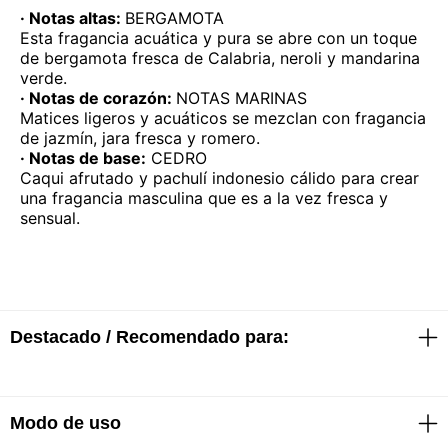
· Notas altas:
BERGAMOTA
Esta fragancia acuática y pura se abre con un toque
de bergamota fresca de Calabria, neroli y mandarina
verde.
· Notas de corazón:
NOTAS MARINAS
Matices ligeros y acuáticos se mezclan con fragancia
de jazmín, jara fresca y romero.
· Notas de base:
CEDRO
Caqui afrutado y pachulí indonesio cálido para crear
una fragancia masculina que es a la vez fresca y
sensual.
Destacado / Recomendado para:
Modo de uso
· Eau de toilette fresco y vigorizante
· Familia olfativa: aromática acuática