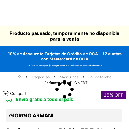
Producto pausado, temporalmente no disponible
para la venta
10% de descuento
Tarjetas de Crédito de OCA
+ 12 cuotas
con Mastercard de OCA
* - Tope de reintegro, $3000 por cuenta, a realizarse en el estado de cuenta
Fragancias
Masculinas
Eau de toilette
Perfume Acqua Di Gio EDT
Compartir
25
% OFF
Envío gratis a todo el país
GIORGIO ARMANI