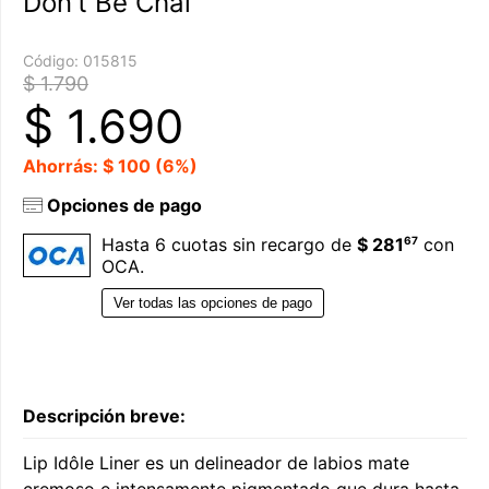
Don't Be Chai
Código:
015815
$ 1.790
$
1.690
Ahorrás: $ 100 (6%)
Opciones de pago
67
Hasta 6 cuotas sin recargo de
$ 281
con
OCA.
Ver todas las opciones de pago
Descripción breve:
Lip Idôle Liner es un delineador de labios mate