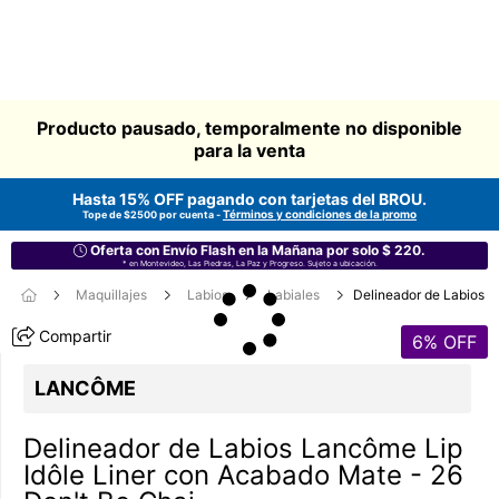
Producto pausado, temporalmente no disponible
para la venta
Hasta 15% OFF pagando con tarjetas del
BROU
.
Términos y condiciones de la promo
Tope de $2500 por cuenta -
Oferta con Envío Flash en la Mañana por solo $ 220.
* en Montevideo, Las Piedras, La Paz y Progreso. Sujeto a ubicación.
Maquillajes
Labios
Labiales
Delineador de Labios
Compartir
6
% OFF
LANCÔME
Delineador de Labios Lancôme Lip
Idôle Liner con Acabado Mate - 26