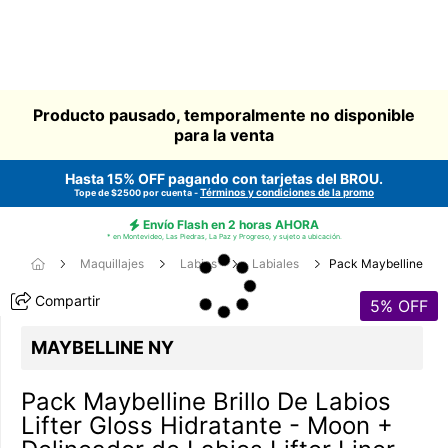
Producto pausado, temporalmente no disponible
para la venta
Hasta 15% OFF pagando con tarjetas del
BROU
.
Términos y condiciones de la promo
Tope de $2500 por cuenta -
Envío Flash en 2 horas AHORA
* en Montevideo, Las Piedras, La Paz y Progreso, y sujeto a ubicación.
Maquillajes
Labios
Labiales
Pack Maybelline
Compartir
5
% OFF
MAYBELLINE NY
Pack Maybelline Brillo De Labios
Lifter Gloss Hidratante - Moon +