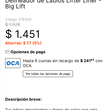
Delineador de Labios Lifter Liner -
Big Lift
Código:
018358
$ 1.528
$
1.451
Ahorrás: $ 77 (5%)
Opciones de pago
83
Hasta 6 cuotas sin recargo de
$ 241
con
OCA.
Ver todas las opciones de pago
Descripción breve:
Tus labios impactantes y llenos de color con este