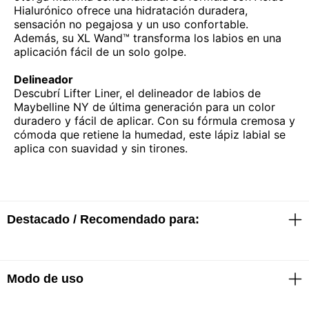
Hialurónico ofrece una hidratación duradera,
sensación no pegajosa y un uso confortable.
Además, su XL Wand™ transforma los labios en una
aplicación fácil de un solo golpe.
Delineador
Descubrí Lifter Liner, el delineador de labios de
Maybelline NY de última generación para un color
duradero y fácil de aplicar. Con su fórmula cremosa y
cómoda que retiene la humedad, este lápiz labial se
aplica con suavidad y sin tirones.
Destacado / Recomendado para:
Modo de uso
Brillo
· Magnifica y realza el contorno de los labios con un
gran brillo