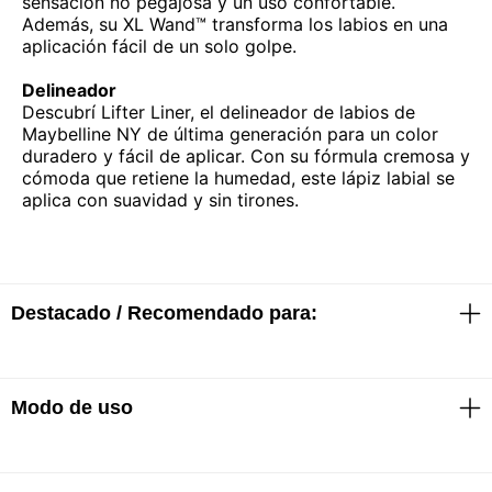
sensación no pegajosa y un uso confortable.
Además, su XL Wand™ transforma los labios en una
aplicación fácil de un solo golpe.
Delineador
Descubrí Lifter Liner, el delineador de labios de
Maybelline NY de última generación para un color
duradero y fácil de aplicar. Con su fórmula cremosa y
cómoda que retiene la humedad, este lápiz labial se
aplica con suavidad y sin tirones.
Destacado / Recomendado para:
Modo de uso
Brillo
· Magnifica y realza el contorno de los labios con un
gran brillo
· Suaviza y otorga máxima sensorialidad