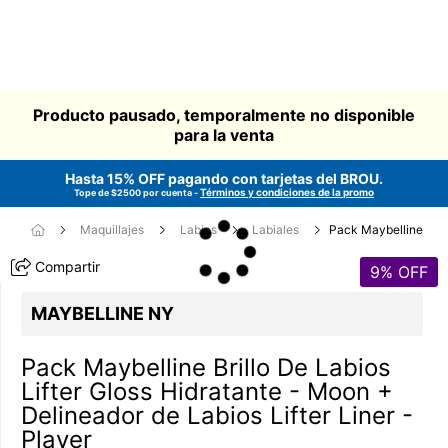
Producto pausado, temporalmente no disponible
para la venta
Hasta 15% OFF pagando con tarjetas del
BROU
.
Términos y condiciones de la promo
Tope de $2500 por cuenta -
Maquillajes
Labios
Labiales
Pack Maybelline
Compartir
9
% OFF
MAYBELLINE NY
Pack Maybelline Brillo De Labios
Lifter Gloss Hidratante - Moon +
Delineador de Labios Lifter Liner -
Player