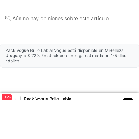
Principales beneficios
voluminizador. Sin
sensación pegajosa.
Aún no hay opiniones sobre este artículo.
Terminación
Brillo
Tipo de labial
Líquido
Colección
Colorissimo
Pack Vogue Brillo Labial Vogue está disponible en MiBelleza
Uruguay a $ 729. En stock con entrega estimada en 1-5 días
Tipo de aplicador
Estilo flecha
hábiles.
Propiedades
Volumen
5 ml
- 15
%
Pack Vogue Brillo Labial
Período de hidratación
8h
$858
$729
00
Hidratante
Sí