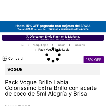
Hasta 15% OFF pagando con tarjetas del
BROU
.
Términos y condiciones de la promo
Tope de $2500 por cuenta -
Oferta con Envío Flash en la Mañana.
* en Montevideo, Las Piedras, La Paz y Progreso. Sujeto a ubicación.
Maquillajes
Labios
Labiales
Pack Vogue Brillo Labial
Compartir
15
% OFF
VOGUE
Pack Vogue Brillo Labial
Colorissimo Extra Brillo con aceite
de coco de 5ml Alegría y Brisa