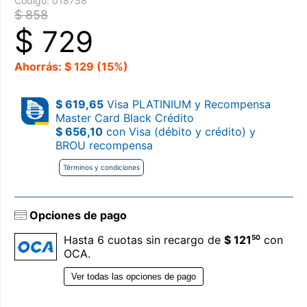
Código:
018758
$ 858
$
729
Ahorrás: $ 129 (15%)
$ 619,65
Visa PLATINIUM y Recompensa
Master Card Black Crédito
$ 656,10
con Visa (débito y crédito) y
BROU recompensa
Términos y condiciones
Opciones de pago
50
Hasta 6 cuotas sin recargo de
$ 121
con
OCA.
Ver todas las opciones de pago