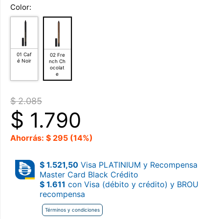
Color:
01 Caf
02 Fre
é Noir
nch Ch
ocolat
e
$ 2.085
$
1.790
Ahorrás: $ 295 (14%)
$ 1.521,50
Visa PLATINIUM y Recompensa
Master Card Black Crédito
$ 1.611
con Visa (débito y crédito) y BROU
recompensa
Términos y condiciones