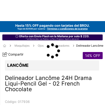
Hasta 15% OFF pagando con tarjetas del
BROU
.
Términos y condiciones de la promo
Tope de $2500 por cuenta -
Oferta con Envío Flash en la Mañana por solo $ 220.
* en Montevideo, Las Piedras, La Paz y Progreso. Sujeto a ubicación.
Maquillajes
Ojos
Delineadores
Delineador Lancôme
Compartir
14
% OFF
LANCÔME
Delineador Lancôme 24H Drama
Liqui-Pencil Gel - 02 French
Chocolate
Código:
017936