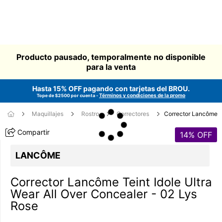
Producto pausado, temporalmente no disponible
para la venta
Hasta 15% OFF pagando con tarjetas del
BROU
.
Términos y condiciones de la promo
Tope de $2500 por cuenta -
Maquillajes
Rostro
Correctores
Corrector Lancôme
Compartir
14
% OFF
LANCÔME
Corrector Lancôme Teint Idole Ultra
Wear All Over Concealer - 02 Lys
Rose