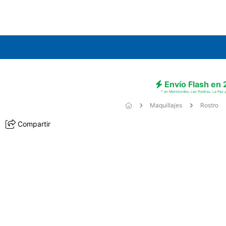
Envío Flash en
* en Montevideo, Las Piedras, La Paz y
Maquillajes
Rostro
Compartir