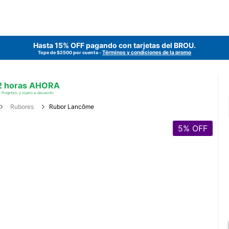
Hasta 15% OFF pagando con tarjetas del
BROU
.
Términos y condiciones de la promo
Tope de $2500 por cuenta -
 2 horas AHORA
 Progreso, y sujeto a ubicación.
Rubores
Rubor Lancôme
5
% OFF