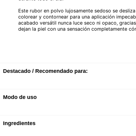
Este rubor en polvo lujosamente sedoso se desliza 
colorear y contornear para una aplicación impecab
acabado versátil nunca luce seco ni opaco, gracias
dejan la piel con una sensación completamente cóm
Destacado / Recomendado para:
Modo de uso
· Proporciona un color duradero y de apariencia na
· Confort duradero
· Adecuado para todos los tonos y tipos de piel
· Fácil de aplicar gracias al pincel de precisión
Para crear un cutis sano y fresco, lo mejor es apli
· Su fórmula de microburbujas suave como la seda s
Ingredientes
la parte superior de los pómulos y extenderlo suave
con una sola pasada.