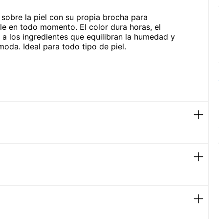
sobre la piel con su propia brocha para
le en todo momento. El color dura horas, el
 a los ingredientes que equilibran la humedad y
oda. Ideal para todo tipo de piel.
tural
car el producto con una brocha de precisión en
e desliza fácil y uniformemente sobre la piel
mente hacia las sienes para dar brillo al rostro