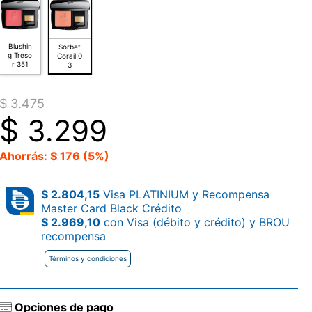
Blushin
Sorbet
g Treso
Corail 0
r 351
3
$ 3.475
$
3.299
Ahorrás: $ 176 (5%)
$ 2.804,15
Visa PLATINIUM y Recompensa
Master Card Black Crédito
$ 2.969,10
con Visa (débito y crédito) y BROU
recompensa
Términos y condiciones
Opciones de pago