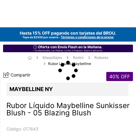
Hasta 15% OFF pagando con tarjetas del
BROU
.
Términos y condiciones de la promo
Tope de $2500 por cuenta -
Oferta con Envío Flash en la Mañana.
* en Montevideo, Las Piedras, La Paz y Progreso. Sujeto a ubicación.
Maquillajes
Rostro
Rubores
Rubor Líquido Maybelline
Compartir
40
% OFF
MAYBELLINE NY
Rubor Líquido Maybelline Sunkisser
Blush - 05 Blazing Blush
Código:
017843