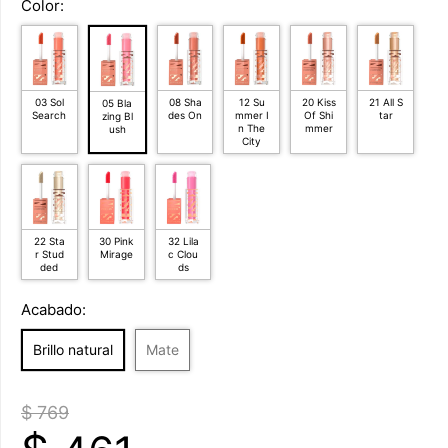
Color:
03 Sol
08 Sha
12 Su
20 Kiss
21 All S
05 Bla
Search
des On
mmer I
Of Shi
tar
zing Bl
n The
mmer
ush
City
22 Sta
30 Pink
32 Lila
r Stud
Mirage
c Clou
ded
ds
Acabado:
Brillo natural
Mate
$ 769