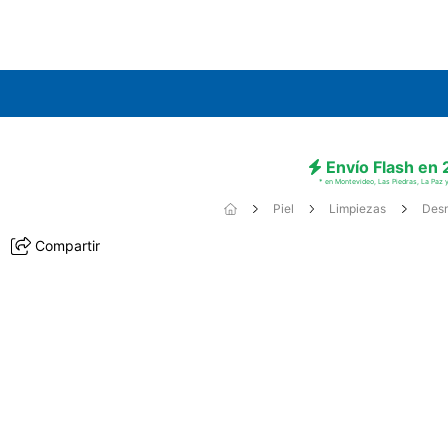
Envío Flash en
* en Montevideo, Las Piedras, La Paz y
Piel
Limpiezas
Desm
Compartir