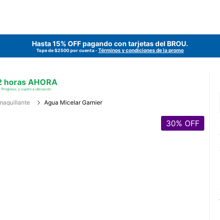
Hasta 15% OFF pagando con tarjetas del
BROU
.
Términos y condiciones de la promo
Tope de $2500 por cuenta -
 2 horas AHORA
 Progreso, y sujeto a ubicación.
aquillante
Agua Micelar Garnier
30
% OFF