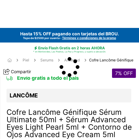
Hasta 15% OFF pagando con tarjetas del
BROU
.
Términos y condiciones de la promo
Tope de $2500 por cuenta -
Envío Flash Gratis en 2 horas AHORA
* en Montevideo, Las Piedras, La Paz y Progreso, y sujeto a ubicación.
Piel
Serums
Antiedad
Cofre Lancôme Génifique
Compartir
7
% OFF
Envío gratis a todo el país
LANCÔME
Cofre Lancôme Génifique Sérum
Ultimate 50ml + Sérum Advanced
Eyes Light Pearl 5ml + Contorno de
Ojos Advanced Eye Cream 5ml