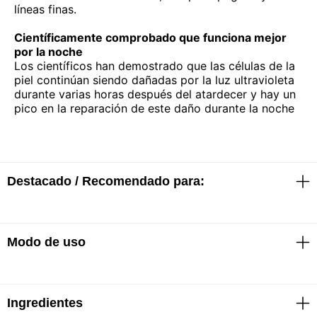
líneas finas.
Científicamente comprobado que funciona mejor
por la noche
Los científicos han demostrado que las células de la
piel continúan siendo dañadas por la luz ultravioleta
durante varias horas después del atardecer y hay un
pico en la reparación de este daño durante la noche
Destacado / Recomendado para:
Modo de uso
· Reduce manchas
· Piel suave, radiante, revitalizada y descansada
· Fórmula vegana
· Cruelty Free International por el programa de
Leaping Bunny
Ingredientes
Aplicar sobre la palma de la mano y esparcir