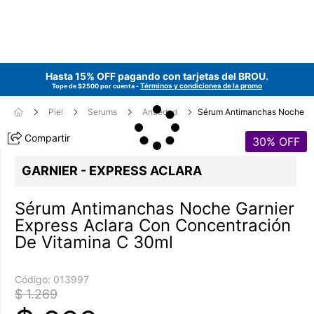
Hasta 15% OFF pagando con tarjetas del
BROU
.
Términos y condiciones de la promo
Tope de $2500 por cuenta -
Piel
Serums
Antiedad
Sérum Antimanchas Noche
Compartir
30
% OFF
GARNIER - EXPRESS ACLARA
Sérum Antimanchas Noche Garnier
Express Aclara Con Concentración
De Vitamina C 30ml
Código:
013997
$ 1.269