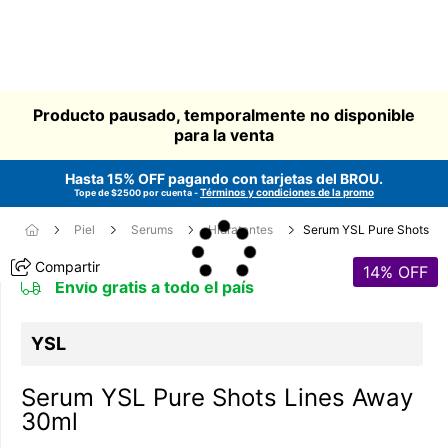
Producto pausado, temporalmente no disponible
para la venta
Hasta 15% OFF pagando con tarjetas del
BROU
.
Términos y condiciones de la promo
Tope de $2500 por cuenta -
Piel
Serums
Hidratantes
Serum YSL Pure Shots
Compartir
14
% OFF
Envío gratis a todo el país
YSL
Serum YSL Pure Shots Lines Away
30ml