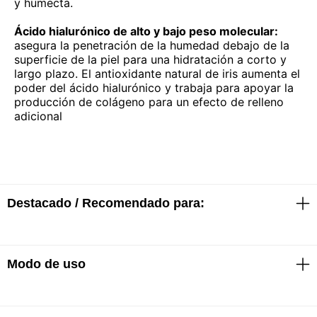
y humecta.
Ácido hialurónico de alto y bajo peso molecular:
asegura la penetración de la humedad debajo de la
superficie de la piel para una hidratación a corto y
largo plazo. El antioxidante natural de iris aumenta el
poder del ácido hialurónico y trabaja para apoyar la
producción de colágeno para un efecto de relleno
adicional
Destacado / Recomendado para:
Formulado sin: parabenos, formaldehídos, agentes
Modo de uso
liberadores de formaldehído, ftalatos, aceite mineral,
palmitato de retinilo, oxibenzona, alquitrán de hulla,
hidroquinona, sulfatos SLS y SLES, fragancias
sintéticas (menos del 1%), triclocarbán, triclosán.
· Aplicar sobre la piel limpia y seca mañana o noche