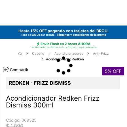
Hasta 15% OFF pagando con tarjetas del
BROU
.
Términos y condiciones de la promo
Tope de $2500 por cuenta -
Envío Flash en 2 horas AHORA
* en Montevideo, Las Piedras, La Paz y Progreso, y sujeto a ubicación.
Cabello
Acondicionadores
Anti-Frizz
Acondicionador Redken
Compartir
5
% OFF
REDKEN - FRIZZ DISMISS
Acondicionador Redken Frizz
Dismiss 300ml
Código:
009525
$ 1.890