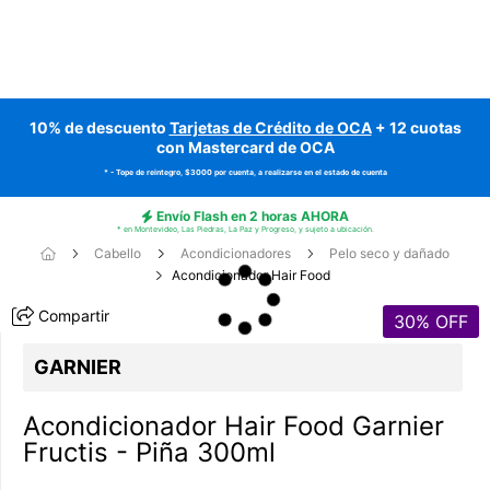
10% de descuento
Tarjetas de Crédito de OCA
+ 12 cuotas
con Mastercard de OCA
* - Tope de reintegro, $3000 por cuenta, a realizarse en el estado de cuenta
Envío Flash en 2 horas AHORA
* en Montevideo, Las Piedras, La Paz y Progreso, y sujeto a ubicación.
Cabello
Acondicionadores
Pelo seco y dañado
Acondicionador Hair Food
Compartir
30
% OFF
GARNIER
Acondicionador Hair Food Garnier
Fructis - Piña 300ml