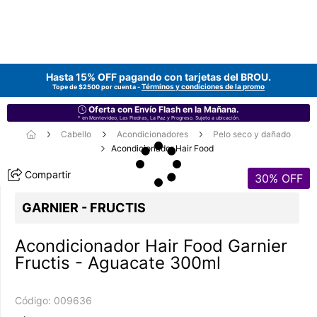
Hasta 15% OFF pagando con tarjetas del
BROU
.
Términos y condiciones de la promo
Tope de $2500 por cuenta -
Oferta con Envío Flash en la Mañana.
* en Montevideo, Las Piedras, La Paz y Progreso. Sujeto a ubicación.
Cabello
Acondicionadores
Pelo seco y dañado
Acondicionador Hair Food
Compartir
30
% OFF
GARNIER - FRUCTIS
Acondicionador Hair Food Garnier
Fructis - Aguacate 300ml
Código:
009636