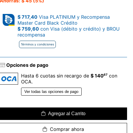
Ahorrás: $ 45 (5%)
$ 717,40
Visa PLATINIUM y Recompensa
Master Card Black Crédito
$ 759,60
con Visa (débito y crédito) y BROU
recompensa
Términos y condiciones
Opciones de pago
67
Hasta 6 cuotas sin recargo de
$ 140
con
OCA.
Ver todas las opciones de pago
Agregar al Carrito
Comprar ahora