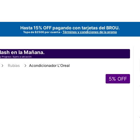
Hasta 15% OFF pagando con tarjetas del
BROU
.
Términos y condiciones de la promo
Tope de $2500 por cuenta -
lash en la Mañana.
y Progreso. Sujeto a ubicación.
Rubias
Acondicionador L'Oreal
5
% OFF