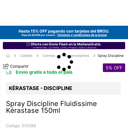
Hasta 15% OFF pagando con tarjetas del
BROU
.
Términos y condiciones de la promo
Tope de $2500 por cuenta -
Oferta con Envío Flash en la MañanaGratis.
* en Montevideo, Las Piedras, La Paz y Progreso. Sujeto a ubicación.
Cabello
Cremas
Desenredantes
Spray Discipline
Compartir
5
% OFF
Envío gratis a todo el país
KÉRASTASE - DISCIPLINE
Spray Discipline Fluidissime
Kérastase 150ml
Código:
010286