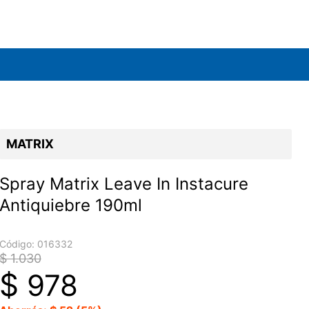
MATRIX
Spray Matrix Leave In Instacure
Antiquiebre 190ml
Código:
016332
$ 1.030
$
978