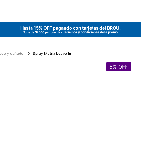
Hasta 15% OFF pagando con tarjetas del
BROU
.
Términos y condiciones de la promo
Tope de $2500 por cuenta -
seco y dañado
Spray Matrix Leave In
5
% OFF