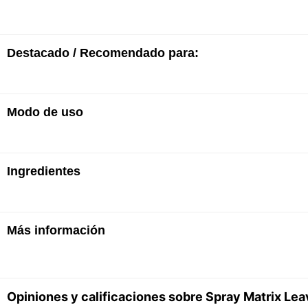
Destacado / Recomendado para:
Modo de uso
· Fórmula ligera
· Suaviza el daño de la cutícula
· Controla la estática y el encrespamiento
· Acondiciona el cabello demasiado poroso
Después de usar el shampoo y acondicionador antiq
· Protege el cabello del peinado con calor
Ingredientes
cabello limpio y húmedo en medios y puntas. No en
· Funciona en cabello sensible y vulnerable para equ
· Sin sulfatos
Más información
Aqua / Water / Eau • Propylenglicol • Glicerina • F
estearílico • Panthenol • Parfum / Fragancia • Clor
clorhexidina dihidrocloruro • Hyhidroytrorolio • Sim
Hyhidroxydrodrodrodrodrodrodrodrodroytron P
ALFA-ISOMETIL IONONA • BENCILO CINAMATO
Opiniones y calificaciones sobre Spray Matrix Lea