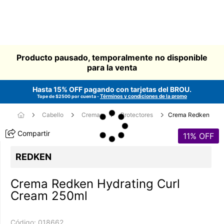
Producto pausado, temporalmente no disponible
para la venta
Hasta 15% OFF pagando con tarjetas del
BROU
.
Términos y condiciones de la promo
Tope de $2500 por cuenta -
Cabello
Cremas
Protectores
Crema Redken
Compartir
11
% OFF
REDKEN
Crema Redken Hydrating Curl
Cream 250ml
Código:
018662