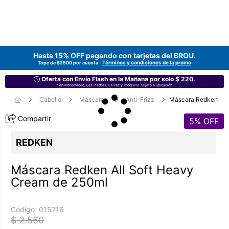
Hasta 15% OFF pagando con tarjetas del
BROU
.
Términos y condiciones de la promo
Tope de $2500 por cuenta -
Oferta con Envío Flash en la Mañana por solo $ 220.
* en Montevideo, Las Piedras, La Paz y Progreso. Sujeto a ubicación.
Cabello
Máscaras
Anti-Frizz
Máscara Redken
Compartir
5
% OFF
REDKEN
Máscara Redken All Soft Heavy
Cream de 250ml
Código:
015716
$ 2.560