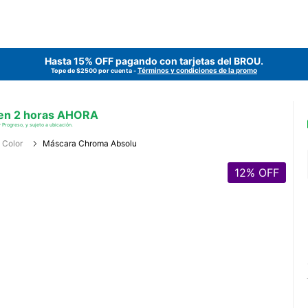
Hasta 15% OFF pagando con tarjetas del
BROU
.
Términos y condiciones de la promo
Tope de $2500 por cuenta -
 en 2 horas AHORA
 Progreso, y sujeto a ubicación.
Color
Máscara Chroma Absolu
12
% OFF