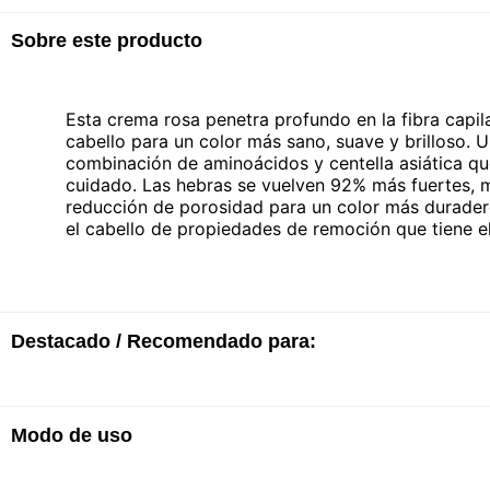
Sobre este producto
Esta crema rosa penetra profundo en la fibra capila
cabello para un color más sano, suave y brilloso. 
combinación de aminoácidos y centella asiática qu
cuidado. Las hebras se vuelven 92% más fuertes, m
reducción de porosidad para un color más durader
el cabello de propiedades de remoción que tiene e
Destacado / Recomendado para:
Modo de uso
· Uso tras uso, el cabello se vuelve más sano
· Protege el cabello de las propiedades de remoci
· Penetra en el centro de la fibra para recuperar la 