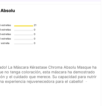
Color más sano, suave y
 Absolu
brilloso. Rellena la fibra
Principales beneficios
porosa. Cabello más
sano.
5 estrellas
21
4 estrellas
0
Composición
3 estrellas
0
2 estrellas
0
1 estrella
0
Principales
Aminoácidos y centella
ingredientes
asiática.
añado! La Máscara Kérastase Chroma Absolu Masque ha
que no tenga coloración, esta máscara ha demostrado
ión y el cuidado que merece. Su capacidad para nutrir
Una experiencia rejuvenecedora para el cabello!