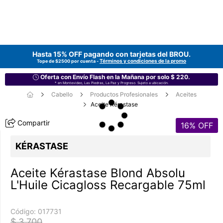
Hasta 15% OFF pagando con tarjetas del
BROU
.
Términos y condiciones de la promo
Tope de $2500 por cuenta -
Oferta con Envío Flash en la Mañana por solo $ 220.
* en Montevideo, Las Piedras, La Paz y Progreso. Sujeto a ubicación.
Cabello
Productos Profesionales
Aceites
Aceite Kérastase
Compartir
16
% OFF
KÉRASTASE
Aceite Kérastase Blond Absolu
L'Huile Cicagloss Recargable 75ml
Código:
017731
$ 3.700