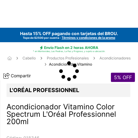
Hasta 15% OFF pagando con tarjetas del
BROU
.
Términos y condiciones de la promo
Tope de $2500 por cuenta -
Envío Flash en 2 horas AHORA
* en Montevideo, Las Piedras, La Paz y Progreso, y sujeto a ubicación.
Cabello
Productos Profesionales
Acondicionadores
Acondicionador Vitamino
Compartir
5
% OFF
L'ORÉAL PROFESSIONNEL
Acondicionador Vitamino Color
Spectrum L'Oréal Professionnel
200ml
Código:
018346