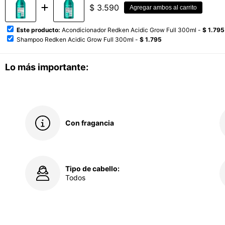
$
3.590
Agregar ambos al carrito
Este producto:
Acondicionador Redken Acidic Grow Full 300ml -
$ 1.795
Shampoo Redken Acidic Grow Full 300ml -
$ 1.795
Lo más importante:
Con fragancia
Tipo de cabello:
Todos