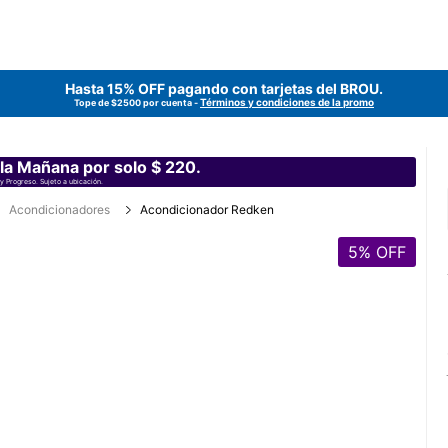
Hasta 15% OFF pagando con tarjetas del
BROU
.
Términos y condiciones de la promo
Tope de $2500 por cuenta -
 la Mañana por solo $ 220.
y Progreso. Sujeto a ubicación.
Acondicionadores
Acondicionador Redken
5
% OFF