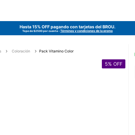
Hasta 15% OFF pagando con tarjetas del
BROU
.
Términos y condiciones de la promo
Tope de $2500 por cuenta -
s
Coloración
Pack Vitamino Color
5
% OFF