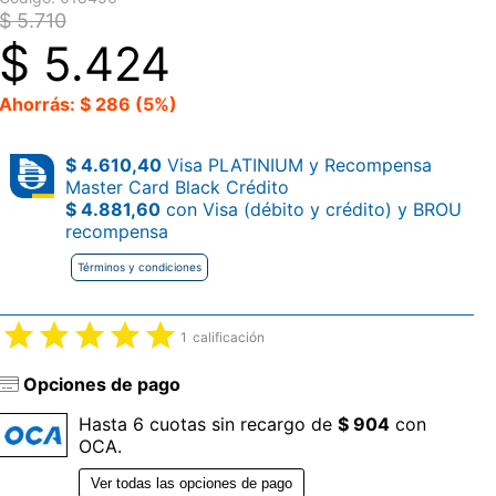
$ 5.710
$
5.424
Ahorrás: $ 286 (5%)
$ 4.610,40
Visa PLATINIUM y Recompensa
Master Card Black Crédito
$ 4.881,60
con Visa (débito y crédito) y BROU
recompensa
Términos y condiciones
1
calificación
Opciones de pago
Hasta 6 cuotas sin recargo de
$ 904
con
OCA.
Ver todas las opciones de pago