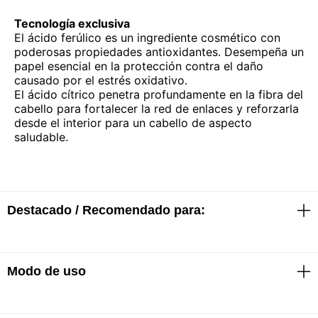
Tecnología exclusiva
El ácido ferúlico es un ingrediente cosmético con
poderosas propiedades antioxidantes. Desempeña un
papel esencial en la protección contra el daño
causado por el estrés oxidativo.
El ácido cítrico penetra profundamente en la fibra del
cabello para fortalecer la red de enlaces y reforzarla
desde el interior para un cabello de aspecto
saludable.
Destacado / Recomendado para:
Modo de uso
· Limpia suavemente, fijando las 5 dimensiones del
espectro del color hasta 100 días*.
· Cabello más nutrido y más fuerte.​
· Textura cremosa