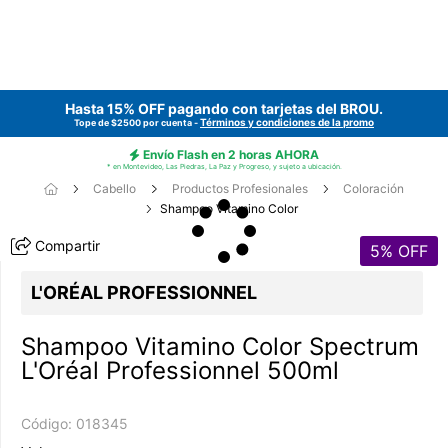
Hasta 15% OFF pagando con tarjetas del
BROU
.
Términos y condiciones de la promo
Tope de $2500 por cuenta -
Envío Flash en 2 horas AHORA
* en Montevideo, Las Piedras, La Paz y Progreso, y sujeto a ubicación.
Cabello
Productos Profesionales
Coloración
Shampoo Vitamino Color
Compartir
5
% OFF
L'ORÉAL PROFESSIONNEL
Shampoo Vitamino Color Spectrum
L'Oréal Professionnel 500ml
Código:
018345