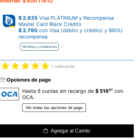
Ahorrás: $ 600 (16%)
$ 2.635
Visa PLATINIUM y Recompensa
Master Card Black Crédito
$ 2.790
con Visa (débito y crédito) y BROU
recompensa
Términos y condiciones
1
calificación
Opciones de pago
67
Hasta 6 cuotas sin recargo de
$ 516
con
OCA.
Ver todas las opciones de pago
Agregar al Carrito