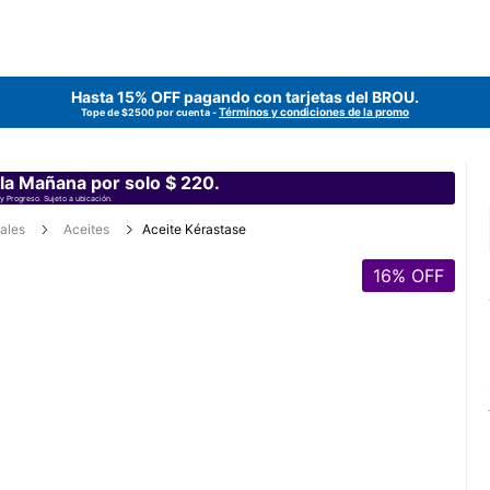
Hasta 15% OFF pagando con tarjetas del
BROU
.
Términos y condiciones de la promo
Tope de $2500 por cuenta -
 la Mañana por solo $ 220.
y Progreso. Sujeto a ubicación.
ales
Aceites
Aceite Kérastase
16
% OFF