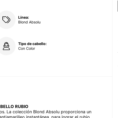
Línea:
Blond Absolu
Tipo de cabello:
Con Color
ABELLO RUBIO
mos. La colección Blond Absolu proporciona un
ntiamarilleo instantánea, para lograr el rubio