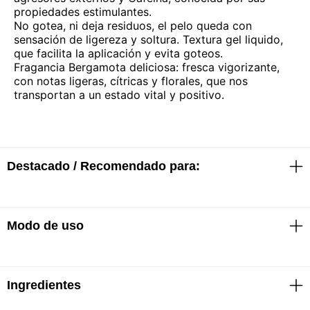
propiedades estimulantes.
No gotea, ni deja residuos, el pelo queda con
sensación de ligereza y soltura. Textura gel liquido,
que facilita la aplicación y evita goteos.
Fragancia Bergamota deliciosa: fresca vigorizante,
con notas ligeras, cítricas y florales, que nos
transportan a un estado vital y positivo.
Destacado / Recomendado para:
Shampoo
Modo de uso
· Reduce la caída por rotura hasta un 80,9%*.
· El pelo es más resistente*.
· Hidratación y suavidad inmediatas**.
Ingredientes
· Rellena y da cuerpo a la fibra capilar cuando se
Shampoo
combina con Fondant Renforcateur***.