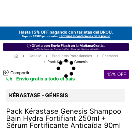
Hasta 15% OFF pagando con tarjetas del
BROU
.
Términos y condiciones de la promo
Tope de $2500 por cuenta -
Oferta con Envío Flash en la MañanaGratis.
* en Montevideo, Las Piedras, La Paz y Progreso. Sujeto a ubicación.
Cabello
Productos Profesionales
Shampoo
Pack Kérastase Genesis
Compartir
15
% OFF
Envío gratis a todo el país
KÉRASTASE - GÉNESIS
Pack Kérastase Genesis Shampoo
Bain Hydra Fortifiant 250ml +
Sérum Fortificante Anticaída 90ml