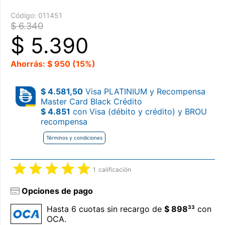
Código:
011451
$ 6.340
$
5.390
Ahorrás: $ 950 (15%)
$ 4.581,50
Visa PLATINIUM y Recompensa
Master Card Black Crédito
$ 4.851
con Visa (débito y crédito) y BROU
recompensa
Términos y condiciones
1
calificación
Opciones de pago
33
Hasta 6 cuotas sin recargo de
$ 898
con
OCA.