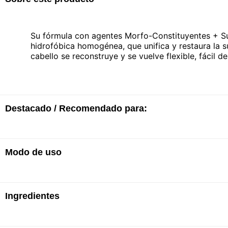
Su fórmula con agentes Morfo-Constituyentes + S
hidrofóbica homogénea, que unifica y restaura la su
cabello se reconstruye y se vuelve flexible, fácil de
Destacado / Recomendado para:
Modo de uso
· Aporta protección antifrizz
· Mejora la fluidez y el movimiento natural del cabe
· Ofrece una mejor manejabilidad del cabello
· Facilita el desenredo
· Aporta suavidad y movimiento
Ingredientes
· Aplicar sobre el cabello húmedo.
· Es ideal para cabello con procesos químicos
· Comenzar desde la raíz y distribuir hacia los larg
· Emulsionar, masajear y enjuagar