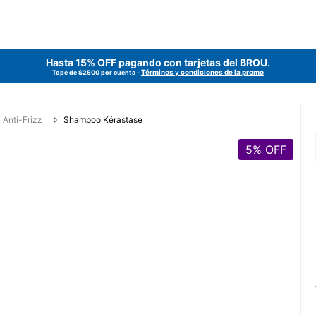
Hasta 15% OFF pagando con tarjetas del
BROU
.
Términos y condiciones de la promo
Tope de $2500 por cuenta -
Anti-Frizz
Shampoo Kérastase
5
% OFF