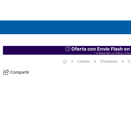
Oferta con Envío Flash en
* en Montevideo, Las Piedras, La Paz 
Cabello
Shampoos
C
Compartir