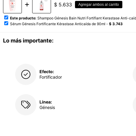
$
5.633
Agregar ambos al carrito
Este producto:
Shampoo Génesis Bain Nutri Fortifiant Kerastase Anti-ca
Sérum Génesis Fortificante Kérastase Anticaída de 90ml -
$ 3.743
Lo más importante:
Efecto:
Fortificador
Línea:
Génesis