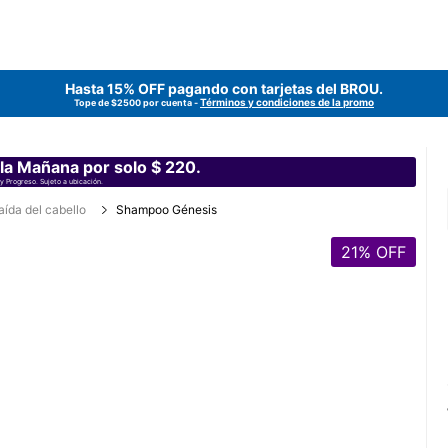
Hasta 15% OFF pagando con tarjetas del
BROU
.
Términos y condiciones de la promo
Tope de $2500 por cuenta -
 la Mañana por solo $ 220.
y Progreso. Sujeto a ubicación.
aída del cabello
Shampoo Génesis
21
% OFF