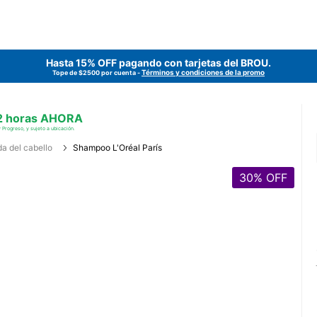
Hasta 15% OFF pagando con tarjetas del
BROU
.
Términos y condiciones de la promo
Tope de $2500 por cuenta -
 2 horas AHORA
 Progreso, y sujeto a ubicación.
a del cabello
Shampoo L'Oréal París
30
% OFF