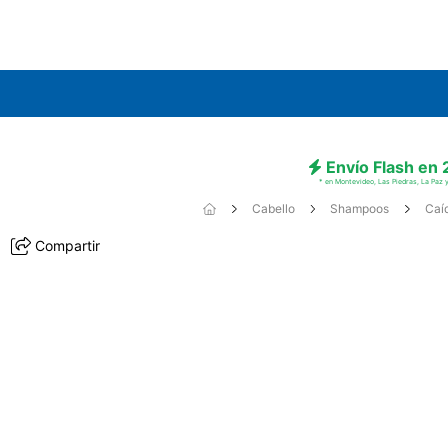
Envío Flash en
* en Montevideo, Las Piedras, La Paz y
Cabello
Shampoos
Caíd
Compartir