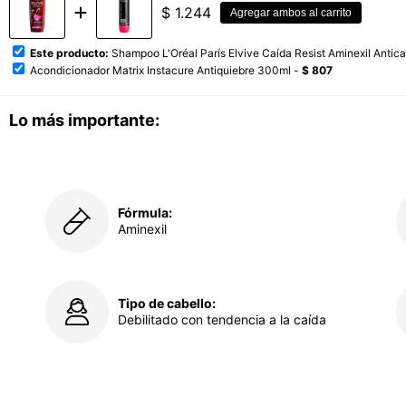
$
1.244
Agregar ambos al carrito
Este producto:
Shampoo L'Oréal París Elvive Caída Resist Aminexil Antic
Acondicionador Matrix Instacure Antiquiebre 300ml -
$ 807
Lo más importante:
Fórmula:
Aminexil
Tipo de cabello:
Debilitado con tendencia a la caída