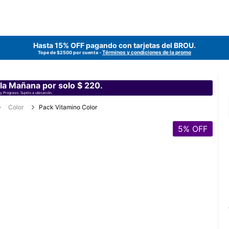
Hasta 15% OFF pagando con tarjetas del
BROU
.
Términos y condiciones de la promo
Tope de $2500 por cuenta -
 la Mañana por solo $ 220.
y Progreso. Sujeto a ubicación.
Color
Pack Vitamino Color
5
% OFF