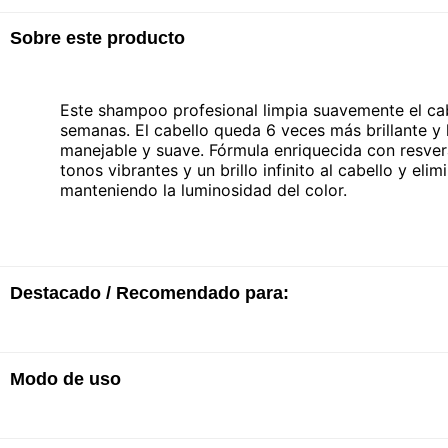
Sobre este producto
Este shampoo profesional limpia suavemente el cab
semanas. El cabello queda 6 veces más brillante y l
manejable y suave. Fórmula enriquecida con resver
tonos vibrantes y un brillo infinito al cabello y eli
manteniendo la luminosidad del color.
Destacado / Recomendado para:
· Protección del color contra la decoloración, 6 ve
Modo de uso
· 8 semanas de protección del color.