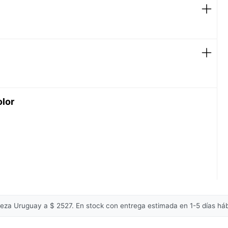
y masajear hasta hacer espuma.
nmediatamente.
AMIDOPROPYL BETAINE, DIMETHICONE,
YCOL, SODIUM BENZOATE, SODIUM HYDROXIDE,
ROPYLTRIMONIUM CHLORIDE, TRIDECETH-10,
 NIACINAMIDE, MICA, PEG-100 STEARATE,
-BETAINE, TRIDECETH-3, CI 77891 /
olor
OL, ACETIC ACID, FUMARIC ACID, PARFUM /
Composición
liza regularmente, verificá la del empaque que
Principales
Resveratrol. Pantenol
ingredientes
cuada para tu uso personal.
Duración de protección
8 semanas
Suaviza
Sí
Aporta brillo
Sí
leza Uruguay a $ 2527. En stock con entrega estimada en 1-5 días háb
Hidratante
Sí