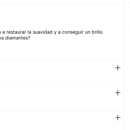
a restaurar la suavidad y a conseguir un brillo
los diamantes?
rillo del color desde adentro hacia afuera