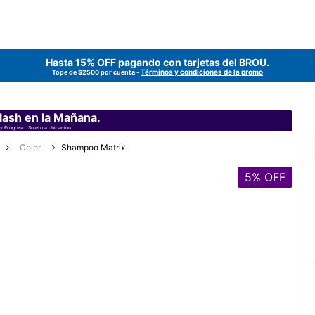
Hasta 15% OFF pagando con tarjetas del
BROU
.
Términos y condiciones de la promo
Tope de $2500 por cuenta -
lash en la Mañana.
y Progreso. Sujeto a ubicación.
Color
Shampoo Matrix
5
% OFF