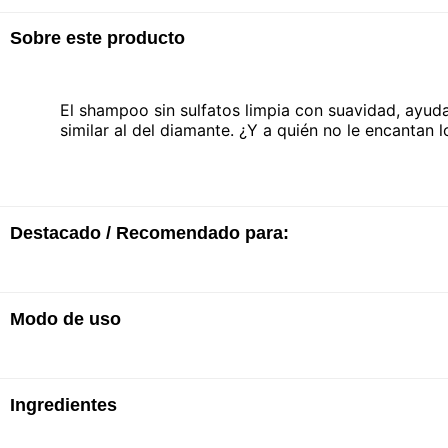
Sobre este producto
El shampoo sin sulfatos limpia con suavidad, ayuda 
similar al del diamante. ¿Y a quién no le encantan 
Destacado / Recomendado para:
Modo de uso
· Limpia suavemente el cabello mientras mejora el b
durante 8 semanas.*
· El cabello está más suave y brillante
· Para cabello opaco y teñido
Ingredientes
· Aplicar sobre el cabello húmedo
· 3 veces más brillo vibrante*
· Hacer espuma
· Brillo instantáneo similar al del diamante