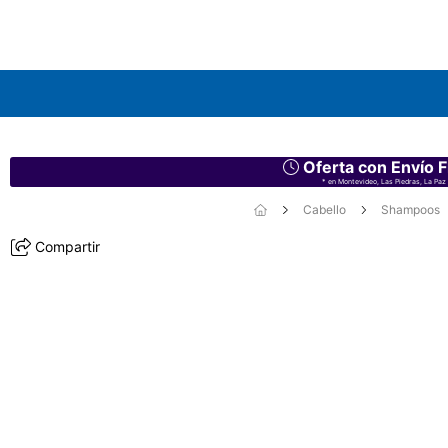
Oferta con Envío F
* en Montevideo, Las Piedras, La Paz 
Cabello
Shampoos
Compartir