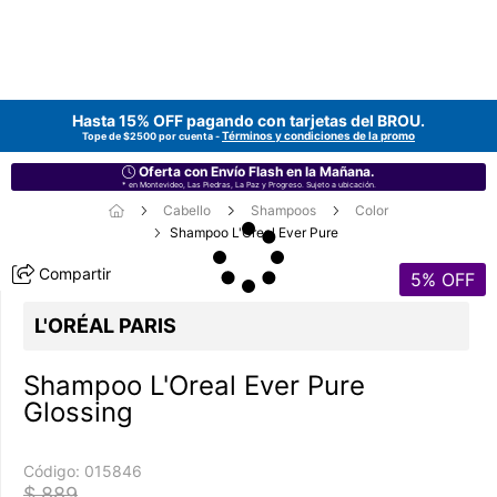
Hasta 15% OFF pagando con tarjetas del
BROU
.
Términos y condiciones de la promo
Tope de $2500 por cuenta -
Oferta con Envío Flash en la Mañana.
* en Montevideo, Las Piedras, La Paz y Progreso. Sujeto a ubicación.
Cabello
Shampoos
Color
Shampoo L'Oreal Ever Pure
Compartir
5
% OFF
L'ORÉAL PARIS
Shampoo L'Oreal Ever Pure
Glossing
Código:
015846
$ 889