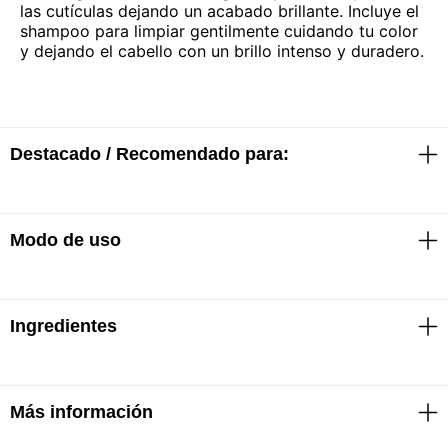
las cutículas dejando un acabado brillante. Incluye el
shampoo para limpiar gentilmente cuidando tu color
y dejando el cabello con un brillo intenso y duradero.
Destacado / Recomendado para:
Modo de uso
· Sella las cutículas dejando un acabado brillante
· Suaviza
· Aporta sedosidad y brillo intenso
· Fórmula vegana
· Sin parabenos
Ingredientes
Uso diario
· Sin colorantes
· Sin gluten
· Aplicar sobre el pelo húmedo
· Masajear suavemente y enjuagar
Más información
Water, Sodium C14-16 Olefin Sulfonate, Cocamide
Mea, Glycerin, Cocamidopropyl Betaine, Glycol