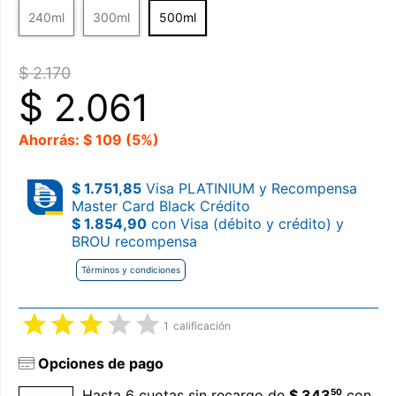
240ml
300ml
500ml
$ 2.170
$
2.061
Ahorrás: $ 109 (5%)
$ 1.751,85
Visa PLATINIUM y Recompensa
Master Card Black Crédito
$ 1.854,90
con Visa (débito y crédito) y
BROU recompensa
Términos y condiciones
1
calificación
Opciones de pago
50
Hasta 6 cuotas sin recargo de
$ 343
con