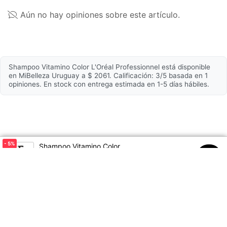
Composición
Aún no hay opiniones sobre este artículo.
Principales ingredientes
Resveratrol. Pantenol
Duración de protección
8 semanas
Suaviza
Sí
Shampoo Vitamino Color L'Oréal Professionnel está disponible
en MiBelleza Uruguay a $ 2061. Calificación: 3/5 basada en 1
Aporta brillo
Sí
opiniones. En stock con entrega estimada en 1-5 días hábiles.
Hidratante
Sí
Nutre
Sí
- 5
%
Shampoo Vitamino Color
$2170
$2061
00