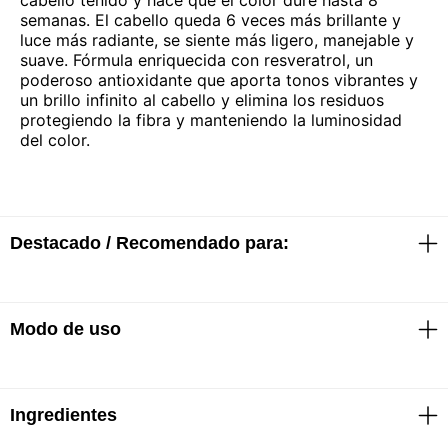
cabello teñido y hace que el color dure hasta 8
semanas. El cabello queda 6 veces más brillante y
luce más radiante, se siente más ligero, manejable y
suave. Fórmula enriquecida con resveratrol, un
poderoso antioxidante que aporta tonos vibrantes y
un brillo infinito al cabello y elimina los residuos
protegiendo la fibra y manteniendo la luminosidad
del color.
Destacado / Recomendado para:
· Protección del color contra la decoloración, 6 veces
Modo de uso
más brilloso.
· 8 semanas de protección del color.
Ingredientes
· Aplicar uniformemente sobre el cabello mojado y
masajear hasta hacer espuma.