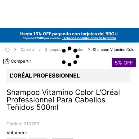
Hasta 15% OFF pagando con tarjetas del
BROU
.
Términos y condiciones de la promo
Tope de $2500 por cuenta -
Cabello
Shampoos
Color
Shampoo Vitamino Color
Compartir
5
% OFF
L'ORÉAL PROFESSIONNEL
Shampoo Vitamino Color L'Oréal
Professionnel Para Cabellos
Teñidos 500ml
Código:
010289
Volumen: