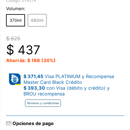
Código:
014274
Volumen:
370ml
680ml
$ 625
$
437
Ahorrás: $ 188 (30%)
$ 371,45
Visa PLATINIUM y Recompensa
Master Card Black Crédito
$ 393,30
con Visa (débito y crédito) y
BROU recompensa
Términos y condiciones
Opciones de pago