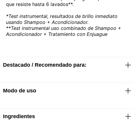
que resiste hasta 6 lavados**.
*Test instrumental, resultados de brillo inmediato
usando Shampoo + Acondicionador.
**Test instrumental uso combinado de Shampoo +
Acondicionador + Tratamiento con Enjuague
Destacado / Recomendado para:
Modo de uso
· 3 veces más de brillo
· 3% de complejo con Ácido Glicólico
· Con pH ácido para laminar la cutícula y reflejar la
luz en el pelo
· Combate los defectos de la fibra capilar y la
Ingredientes
· Aplicar sobre el cabello húmedo
porosidad
· Masajear suavemente el cuero cabelludo hasta
· Ideal para cabello poroso y opaco
hacer espuma