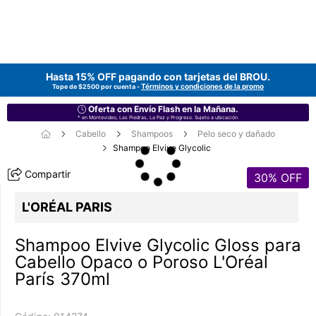
Hasta 15% OFF pagando con tarjetas del
BROU
.
Términos y condiciones de la promo
Tope de $2500 por cuenta -
Oferta con Envío Flash en la Mañana.
* en Montevideo, Las Piedras, La Paz y Progreso. Sujeto a ubicación.
Cabello
Shampoos
Pelo seco y dañado
Shampoo Elvive Glycolic
Compartir
30
% OFF
L'ORÉAL PARIS
Shampoo Elvive Glycolic Gloss para
Cabello Opaco o Poroso L'Oréal
París 370ml