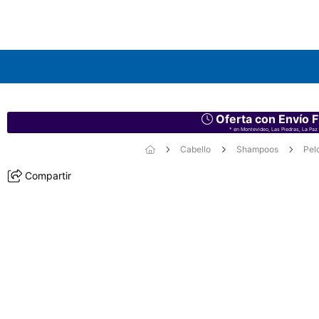
Oferta con Envío F
* en Montevideo, Las Piedras, La Paz 
Cabello
Shampoos
Pel
Compartir