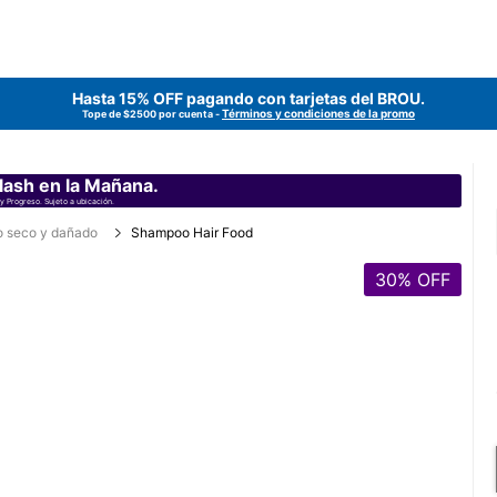
Hasta 15% OFF pagando con tarjetas del
BROU
.
Términos y condiciones de la promo
Tope de $2500 por cuenta -
lash en la Mañana.
y Progreso. Sujeto a ubicación.
o seco y dañado
Shampoo Hair Food
30
% OFF