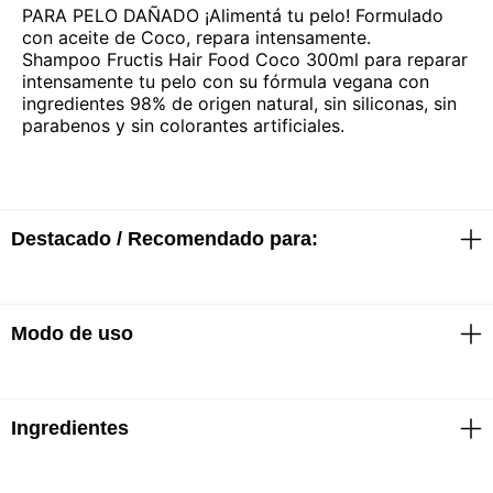
PARA PELO DAÑADO ¡Alimentá tu pelo! Formulado
con aceite de Coco, repara intensamente.
Shampoo Fructis Hair Food Coco 300ml para reparar
intensamente tu pelo con su fórmula vegana con
ingredientes 98% de origen natural, sin siliconas, sin
parabenos y sin colorantes artificiales.
Destacado / Recomendado para:
· 98% ingredientes origen natural
Modo de uso
· Fórmula Vegana
· SIN siliconas
· SIN Parabenos
· SIN colorantes artificiales
· Con el cabello húmedo, hacer espuma y masajear
Ingredientes
las raíces y el cuero cabelludo
· Enjuagar