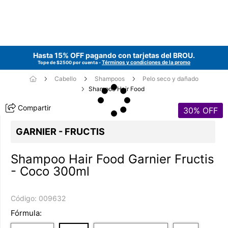
Hasta 15% OFF pagando con tarjetas del
BROU
.
Términos y condiciones de la promo
Tope de $2500 por cuenta -
Cabello
Shampoos
Pelo seco y dañado
Shampoo Hair Food
Compartir
30
% OFF
GARNIER - FRUCTIS
Shampoo Hair Food Garnier Fructis
- Coco 300ml
Código:
009632
Fórmula: